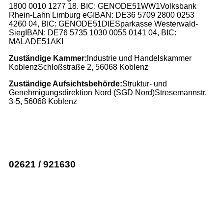
1800 0010 1277 18. BIC: GENODE51WW1
Volksbank
Rhein-Lahn Limburg eG
IBAN: DE36 5709 2800 0253
4260 04, BIC: GENODE51DIE
Sparkasse Westerwald-
Sieg
IBAN: DE76 5735 1030 0055 0141 04, BIC:
MALADE51AKI
Zuständige Kammer:
lndustrie und Handelskammer
Koblenz
Schloßstraße 2, 56068 Koblenz
Zuständige Aufsichtsbehörde:
Struktur- und
Genehmigungsdirektion Nord (SGD Nord)
Stresemannstr.
3-5, 56068 Koblenz
02621 / 921630