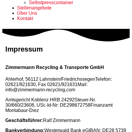
Selbstpresscontainer
Stellenangebote
Über Uns
Kontakt
Impressum
Zimmermann Recycling & Transporte GmbH
Ahlerhof, 56112 Lahnstein/Friedrichssegen
Telefon:
02621/921630, Fax 02621/921631
Mail:
info@zimmermann-recycling.com
Amtsgericht Koblenz HRB 24292
Steuer-Nr.
30/660/23608, USt.-Id-Nr: DE298672758
Finanzamt
Montabaur-Diez
Geschäftsführer:
Ralf Zimmermann
Bankverbindung:
Westerwald Bank eG
IBAN: DE28 5739