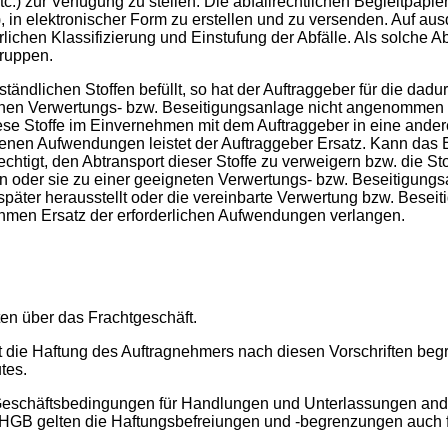
c.) zur Verfügung zu stellen. Die abfallrechtlichen Begleitpapi
, in elektronischer Form zu erstellen und zu versenden. Auf au
rlichen Klassifizierung und Einstufung der Abfälle. Als solche 
Gruppen.
tändlichen Stoffen befüllt, so hat der Auftraggeber für die d
henen Verwertungs- bzw. Beseitigungsanlage nicht angenommen 
iese Stoffe im Einvernehmen mit dem Auftraggeber in eine ande
ndenen Aufwendungen leistet der Auftraggeber Ersatz. Kann da
echtigt, den Abtransport dieser Stoffe zu verweigern bzw. die S
 oder sie zu einer geeigneten Verwertungs- bzw. Beseitigungsa
päter herausstellt oder die vereinbarte Verwertung bzw. Beseiti
men Ersatz der erforderlichen Aufwendungen verlangen.
ten über das Frachtgeschäft.
t die Haftung des Auftragnehmers nach diesen Vorschriften beg
tes.
Geschäftsbedingungen für Handlungen und Unterlassungen ande
 HGB gelten die Haftungsbefreiungen und -begrenzungen auch f