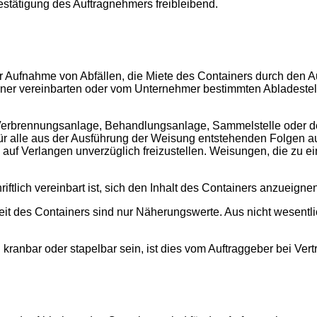
estätigung des Auftragnehmers freibleibend.
ur Aufnahme von Abfällen, die Miete des Containers durch den Au
iner vereinbarten oder vom Unternehmer bestimmten Abladeste
Verbrennungsanlage, Behandlungsanlage, Sammelstelle oder der
 für alle aus der Ausführung der Weisung entstehenden Folgen au
auf Verlangen unverzüglich freizustellen. Weisungen, die zu 
hriftlich vereinbart ist, sich den Inhalt des Containers anzueign
it des Containers sind nur Näherungswerte. Aus nicht wesent
B. kranbar oder stapelbar sein, ist dies vom Auftraggeber bei V