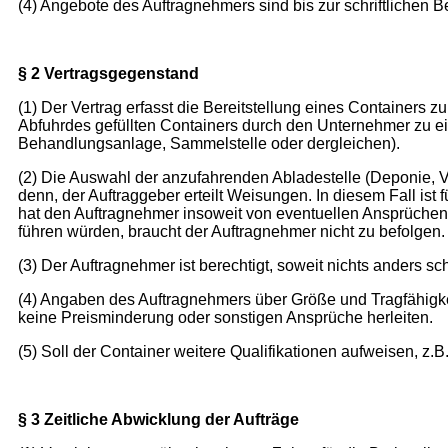
(4) Angebote des Auftragnehmers sind bis zur schriftlichen B
§ 2 Vertragsgegenstand
(1) Der Vertrag erfasst die Bereitstellung eines Containers z
Abfuhrdes gefüllten Containers durch den Unternehmer zu e
Behandlungsanlage, Sammelstelle oder dergleichen).
(2) Die Auswahl der anzufahrenden Abladestelle (Deponie, 
denn, der Auftraggeber erteilt Weisungen. In diesem Fall ist
hat den Auftragnehmer insoweit von eventuellen Ansprüchen 
führen würden, braucht der Auftragnehmer nicht zu befolgen.
(3) Der Auftragnehmer ist berechtigt, soweit nichts anders sc
(4) Angaben des Auftragnehmers über Größe und Tragfähigke
keine Preisminderung oder sonstigen Ansprüche herleiten.
(5) Soll der Container weitere Qualifikationen aufweisen, z.
§ 3 Zeitliche Abwicklung der Aufträge