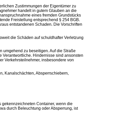
rderlichen Zustimmungen der Eigentümer zu
tragnehmer handelt in gutem Glauben an die
n Inanspruchnahme eines fremden Grundstücks
stende Freistellung entsprechend § 254 BGB.
daraus entstandenen Schaden. Die Vorschriften
soweit die Schäden auf schuldhafter Verletzung
n umgehend zu beseitigen. Auf die Straße
e Verantwortliche. Hindernisse sind ansonsten
rer Verkehrsteilnehmer, insbesondere von
en, Kanalschächten, Absperrschiebern,
rs gekennzeichneten Container, wenn die
 etwa durch Beleuchtung oder Absperrung, ist