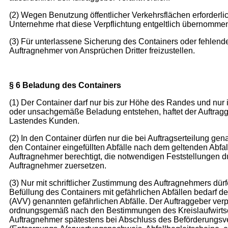
(2) Wegen Benutzung öffentlicher Verkehrsflächen erforderli
Unternehme rhat diese Verpflichtung entgeltlich übernommen u
(3) Für unterlassene Sicherung des Containers oder fehlende
Auftragnehmer von Ansprüchen Dritter freizustellen.
§ 6 Beladung des Containers
(1) Der Container darf nur bis zur Höhe des Randes und n
oder unsachgemäße Beladung entstehen, haftet der Auftragg
Lastendes Kunden.
(2) In den Container dürfen nur die bei Auftragserteilung gen
den Container eingefüllten Abfälle nach dem geltenden Abfall
Auftragnehmer berechtigt, die notwendigen Feststellungen d
Auftragnehmer zuersetzen.
(3) Nur mit schriftlicher Zustimmung des Auftragnehmers dür
Befüllung des Containers mit gefährlichen Abfällen bedarf de
(AVV) genannten gefährlichen Abfälle. Der Auftraggeber verpf
ordnungsgemäß nach den Bestimmungen des Kreislaufwirtsc
Auftragnehmer spätestens bei Abschluss des Beförderungsvert