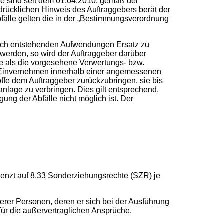
ere sind seit dem 01.04.2010, gemäß der
sdrücklichen Hinweis des Auftraggebers berät der
Abfälle gelten die in der „Bestimmungsverordnung
adurch entstehenden Aufwendungen Ersatz zu
werden, so wird der Auftraggeber darüber
re als die vorgesehene Verwertungs- bzw.
s Einvernehmen innerhalb einer angemessenen
toffe dem Auftraggeber zurückzubringen, sie bis
nlage zu verbringen. Dies gilt entsprechend,
gung der Abfälle nicht möglich ist. Der
renzt auf 8,33 Sonderziehungsrechte (SZR) je
rer Personen, deren er sich bei der Ausführung
ür die außervertraglichen Ansprüche.