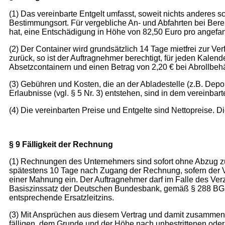
(1) Das vereinbarte Entgelt umfasst, soweit nichts anderes s
Bestimmungsort. Für vergebliche An- und Abfahrten bei Bereit
hat, eine Entschädigung in Höhe von 82,50 Euro pro angefa
(2) Der Container wird grundsätzlich 14 Tage mietfrei zur Ver
zurück, so ist der Auftragnehmer berechtigt, für jeden Kalen
Absetzcontainern und einen Betrag von 2,20 € bei Abrollbeh
(3) Gebühren und Kosten, die an der Abladestelle (z.B. De
Erlaubnisse (vgl. § 5 Nr. 3) entstehen, sind in dem vereinbar
(4) Die vereinbarten Preise und Entgelte sind Nettopreise. Di
§ 9 Fälligkeit der Rechnung
(1) Rechnungen des Unternehmers sind sofort ohne Abzug zu 
spätestens 10 Tage nach Zugang der Rechnung, sofern der Verz
einer Mahnung ein. Der Auftragnehmer darf im Falle des Ve
Basiszinssatz der Deutschen Bundesbank, gemäß § 288 BGB, ve
entsprechende Ersatzleitzins.
(3) Mit Ansprüchen aus diesem Vertrag und damit zusammenh
fälligen, dem Grunde und der Höhe nach unbestrittenen oder 