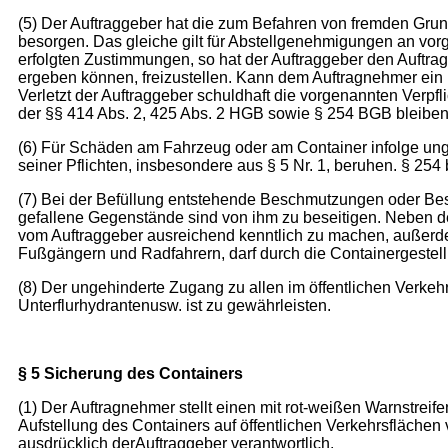
(5) Der Auftraggeber hat die zum Befahren von fremden Grun
besorgen. Das gleiche gilt für Abstellgenehmigungen an vor
erfolgten Zustimmungen, so hat der Auftraggeber den Auftr
ergeben können, freizustellen. Kann dem Auftragnehmer ein 
Verletzt der Auftraggeber schuldhaft die vorgenannten Verpf
der §§ 414 Abs. 2, 425 Abs. 2 HGB sowie § 254 BGB bleiben
(6) Für Schäden am Fahrzeug oder am Container infolge ungee
seiner Pflichten, insbesondere aus § 5 Nr. 1, beruhen. § 254 
(7) Bei der Befüllung entstehende Beschmutzungen oder Bes
gefallene Gegenstände sind von ihm zu beseitigen. Neben de
vom Auftraggeber ausreichend kenntlich zu machen, außerdem
Fußgängern und Radfahrern, darf durch die Containergestellu
(8) Der ungehinderte Zugang zu allen im öffentlichen Verke
Unterflurhydrantenusw. ist zu gewährleisten.
§ 5 Sicherung des Containers
(1) Der Auftragnehmer stellt einen mit rot-weißen Warnstre
Aufstellung des Containers auf öffentlichen Verkehrsflächen 
ausdrücklich derAuftraggeber verantwortlich.