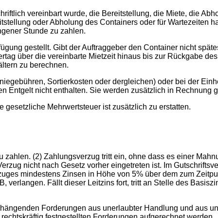
chriftlich vereinbart wurde, die Bereitstellung, die Miete, die 
stellung oder Abholung des Containers oder für Wartezeiten hat 
ngener Stunde zu zahlen.
fügung gestellt. Gibt der Auftraggeber den Container nicht spät
dertag über die vereinbarte Mietzeit hinaus bis zur Rückgabe de
ältern zu berechnen.
poniegebühren, Sortierkosten oder dergleichen) oder bei der E
ten Entgelt nicht enthalten. Sie werden zusätzlich in Rechnung ge
e gesetzliche Mehrwertsteuer ist zusätzlich zu erstatten.
zahlen. (2) Zahlungsverzug tritt ein, ohne dass es einer Mahn
ug nicht nach Gesetz vorher eingetreten ist. Im Gutschriftsver
rzuges mindestens Zinsen in Höhe von 5% über dem zum Zeitpun
rlangen. Fällt dieser Leitzins fort, tritt an Stelle des Basi
ängenden Forderungen aus unerlaubter Handlung und aus unger
rechtskräftig festgestellten Forderungen aufgerechnet werden.