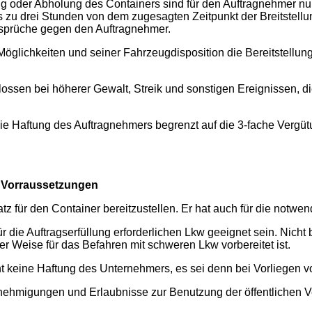
ng oder Abholung des Containers sind für den Auftragnehmer nur 
s zu drei Stunden von dem zugesagten Zeitpunkt der Breitstell
nsprüche gegen den Auftragnehmer.
Möglichkeiten und seiner Fahrzeugdisposition die Bereitstellu
hlossen bei höherer Gewalt, Streik und sonstigen Ereignissen, di
st die Haftung des Auftragnehmers begrenzt auf die 3-fache Vergü
he Vorraussetzungen
atz für den Container bereitzustellen. Er hat auch für die notw
r die Auftragserfüllung erforderlichen Lkw geeignet sein. Nicht 
r Weise für das Befahren mit schweren Lkw vorbereitet ist.
 keine Haftung des Unternehmers, es sei denn bei Vorliegen vo
ehmigungen und Erlaubnisse zur Benutzung der öffentlichen Ver