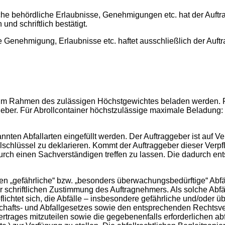
che behördliche Erlaubnisse, Genehmigungen etc. hat der Auftr
nd schriftlich bestätigt.
 Genehmigung, Erlaubnisse etc. haftet ausschließlich der Auft
ur im Rahmen des zulässigen Höchstgewichtes beladen werden.
eber. Für Abrollcontainer höchstzulässige maximale Beladung:
annten Abfallarten eingefüllt werden. Der Auftraggeber ist auf Ve
schlüssel zu deklarieren. Kommt der Auftraggeber dieser Verpfli
urch einen Sachverständigen treffen zu lassen. Die dadurch e
fen „gefährliche“ bzw. „besonders überwachungsbedürftige“ Abfäl
r schriftlichen Zustimmung des Auftragnehmers. Als solche Abfäl
lichtet sich, die Abfälle – insbesondere gefährliche und/oder 
hafts- und Abfallgesetzes sowie den entsprechenden Rechtsv
rages mitzuteilen sowie die gegebenenfalls erforderlichen abf