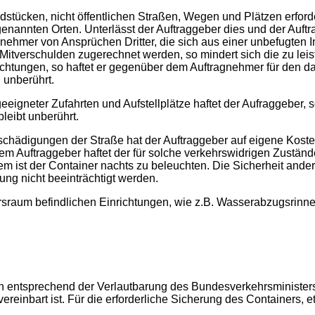
dstücken, nicht öffentlichen Straßen, Wegen und Plätzen erfo
genannten Orten. Unterlässt der Auftraggeber dies und der Auf
agnehmer von Ansprüchen Dritter, die sich aus einer unbefugte
Mitverschulden zugerechnet werden, so mindert sich die zu lei
lichtungen, so haftet er gegenüber dem Auftragnehmer für den 
 unberührt.
igneter Zufahrten und Aufstellplätze haftet der Aufraggeber, 
bleibt unberührt.
chädigungen der Straße hat der Auftraggeber auf eigene Koste
m Auftraggeber haftet der für solche verkehrswidrigen Zuständ
 ist der Container nachts zu beleuchten. Die Sicherheit ande
ng nicht beeinträchtigt werden.
hrsraum befindlichen Einrichtungen, wie z.B. Wasserabzugsrinn
ifen entsprechend der Verlautbarung des Bundesverkehrsministe
vereinbart ist. Für die erforderliche Sicherung des Containers,