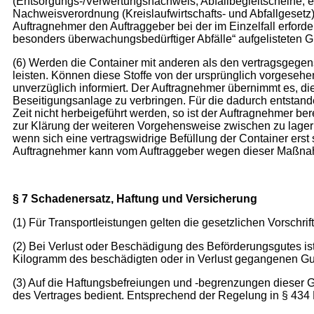
(Entsorgungs-/Verwertungsnachweis, Abfallbegleitscheine, et
Nachweisverordnung (Kreislaufwirtschafts- und Abfallgesetz)
Auftragnehmer den Auftraggeber bei der im Einzelfall erforde
besonders überwachungsbedürftiger Abfälle“ aufgelisteten 
(6) Werden die Container mit anderen als den vertragsgegens
leisten. Können diese Stoffe von der ursprünglich vorgese
unverzüglich informiert. Der Auftragnehmer übernimmt es, d
Beseitigungsanlage zu verbringen. Für die dadurch entsta
Zeit nicht herbeigeführt werden, so ist der Auftragnehmer ber
zur Klärung der weiteren Vorgehensweise zwischen zu lagern
wenn sich eine vertragswidrige Befüllung der Container erst s
Auftragnehmer kann vom Auftraggeber wegen dieser Maßnah
§ 7 Schadenersatz, Haftung und Versicherung
(1) Für Transportleistungen gelten die gesetzlichen Vorschrif
(2) Bei Verlust oder Beschädigung des Beförderungsgutes is
Kilogramm des beschädigten oder in Verlust gegangenen Gu
(3) Auf die Haftungsbefreiungen und -begrenzungen dieser 
des Vertrages bedient. Entsprechend der Regelung in § 434