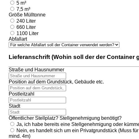
5 m³
7,5 m³
Größe Mülltonne
240 Liter
660 Liter
1100 Liter
Abfallart
Lieferanschrift (Wohin soll der der Container 
Straße und Hausnummer
Position auf dem Grundstück, Gebäude etc.
Postleitzahl
Stadt
Öffentlicher Stellplatz? Stellgenehmigung benötigt?
Ja, ich habe bereits eine Stellgenehmigung oder kümme
Nein, es handelt sich um ein Privatgrundstück (Muss fü
mind. 4m)