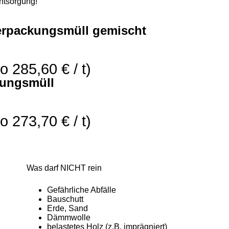
ntsorgung!
erpackungsmüll gemischt
o 285,60 € / t)
kungsmüll
o 273,70 € / t)
Was darf NICHT rein
Gefährliche Abfälle
Bauschutt
Erde, Sand
Dämmwolle
belastetes Holz (z.B. imprägniert)