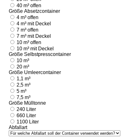
40 m³ offen
Größe Absetzcontainer
4 m³ offen
4 m³ mit Deckel
7 m³ offen
7 m³ mit Deckel
10 m³ offen
10 m³ mit Deckel
Größe Selbstpresscontainer
10 m³
20 m³
Größe Umleercontainer
1,1 m³
2,5 m³
5 m³
7,5 m³
Größe Mülltonne
240 Liter
660 Liter
1100 Liter
Abfallart